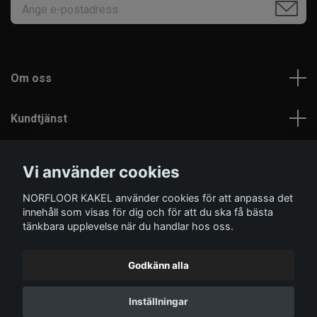
Om oss
Kundtjänst
Läs mer
Vi använder cookies
NORFLOOR KAKEL använder cookies för att anpassa det
Sociala medier
innehåll som visas för dig och för att du ska få bästa
tänkbara upplevelse när du handlar hos oss.
Godkänn alla
© 2026 Norfloor Kakel
Inställningar