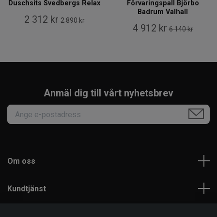
Duschsits Svedbergs Relax
Förvaringspall Björbo
Badrum Valhall
2 312 kr
2 890 kr
4 912 kr
6 140 kr
Anmäl dig till vårt nyhetsbrev
Om oss
Kundtjänst
Läs mer