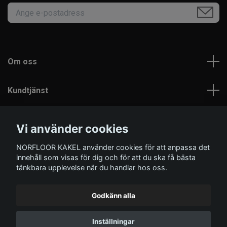
Om oss
Kundtjänst
Läs mer
Vi använder cookies
NORFLOOR KAKEL använder cookies för att anpassa det
Sociala medier
innehåll som visas för dig och för att du ska få bästa
tänkbara upplevelse när du handlar hos oss.
Godkänn alla
© 2026 Norfloor Kakel
Inställningar