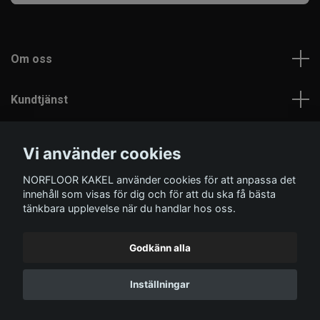
Om oss
Kundtjänst
Läs mer
Vi använder cookies
NORFLOOR KAKEL använder cookies för att anpassa det
Sociala medier
innehåll som visas för dig och för att du ska få bästa
tänkbara upplevelse när du handlar hos oss.
Godkänn alla
© 2026 Norfloor Kakel
Inställningar