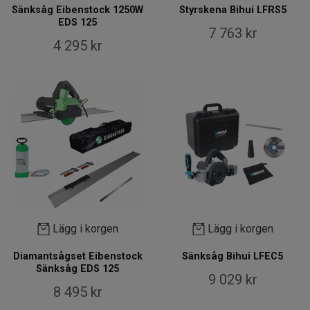
Sänksåg Eibenstock 1250W
Styrskena Bihui LFRS5
EDS 125
7 763 kr
4 295 kr
Lägg i korgen
Lägg i korgen
Diamantsågset Eibenstock
Sänksåg Bihui LFEC5
Sänksåg EDS 125
9 029 kr
8 495 kr