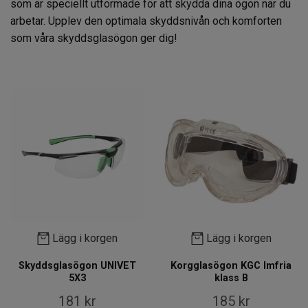
som är speciellt utformade för att skydda dina ögon när du
arbetar. Upplev den optimala skyddsnivån och komforten
som våra skyddsglasögon ger dig!
Lägg i korgen
Lägg i korgen
Skyddsglasögon UNIVET
Korgglasögon KGC Imfria
5X3
klass B
181 kr
185 kr