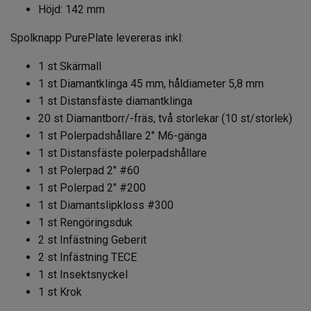
Höjd: 142 mm
Spolknapp PurePlate levereras inkl:
1 st Skärmall
1 st Diamantklinga 45 mm, håldiameter 5,8 mm
1 st Distansfäste diamantklinga
20 st Diamantborr/-fräs, två storlekar (10 st/storlek)
1 st Polerpadshållare 2" M6-gänga
1 st Distansfäste polerpadshållare
1 st Polerpad 2" #60
1 st Polerpad 2" #200
1 st Diamantslipkloss #300
1 st Rengöringsduk
2 st Infästning Geberit
2 st Infästning TECE
1 st Insektsnyckel
1 st Krok