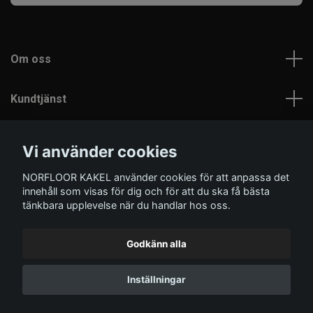
Om oss
Kundtjänst
Läs mer
Vi använder cookies
NORFLOOR KAKEL använder cookies för att anpassa det
Sociala medier
innehåll som visas för dig och för att du ska få bästa
tänkbara upplevelse när du handlar hos oss.
Godkänn alla
© 2026 Norfloor Kakel
Inställningar