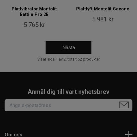
Plattvibrator Montolit
Plattlyft Montolit Gecone
Battile Pro 2B
5 981 kr
5 765 kr
Nästa
Visar sida 1 av 2, totalt 62 produkter
Anmäl dig till vårt nyhetsbrev
Om oss