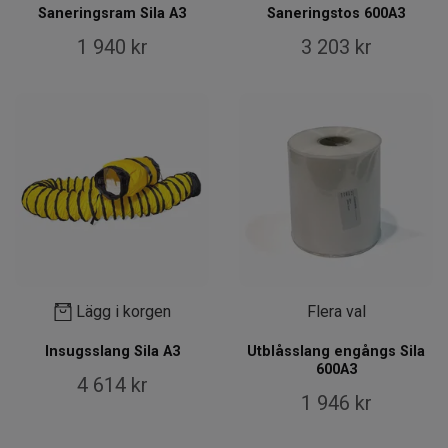
Saneringsram Sila A3
Saneringstos 600A3
1 940 kr
3 203 kr
Lägg i korgen
Flera val
Insugsslang Sila A3
Utblåsslang engångs Sila
600A3
4 614 kr
1 946 kr