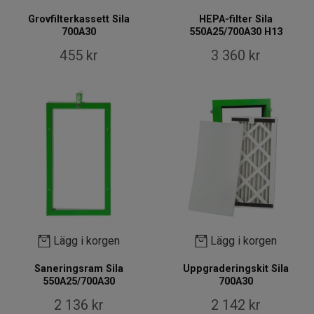
Grovfilterkassett Sila
HEPA-filter Sila
700A30
550A25/700A30 H13
455 kr
3 360 kr
Lägg i korgen
Lägg i korgen
Saneringsram Sila
Uppgraderingskit Sila
550A25/700A30
700A30
2 136 kr
2 142 kr