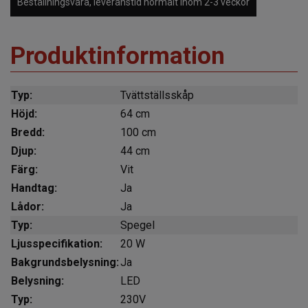
Beställningsvara, leveranstid normalt inom 2-3 veckor
Produktinformation
Typ:
Tvättställsskåp
Höjd:
64 cm
Bredd:
100 cm
Djup:
44 cm
Färg:
Vit
Handtag:
Ja
Lådor:
Ja
Typ:
Spegel
Ljusspecifikation:
20 W
Bakgrundsbelysning:
Ja
Belysning:
LED
Typ:
230V