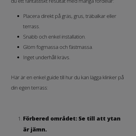
du ett fantastiskt resultat med många fördelar:
Placera direkt på gräs, grus, träbalkar eller
terrass.
Snabb och enkel installation.
Glöm fogmassa och fästmassa.
Inget underhåll krävs.
Här är en enkel guide till hur du kan lägga klinker på
din egen terrass:
Förbered området: Se till att ytan
är jämn.