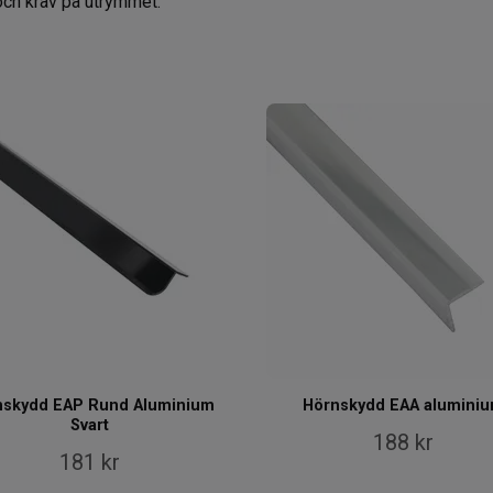
ch krav på utrymmet.
nskydd EAP Rund Aluminium
Hörnskydd EAA alumini
Svart
188 kr
181 kr