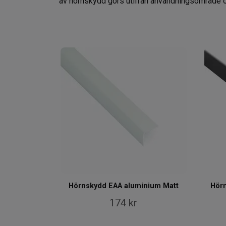
av hörnskydd görs utifrån användningsområde o
Hörnskydd EAA aluminium Matt
Hör
174 kr