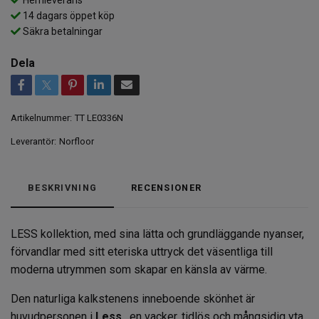
14 dagars öppet köp
Säkra betalningar
Dela
Artikelnummer:
TT LE0336N
Leverantör:
Norfloor
BESKRIVNING
RECENSIONER
LESS kollektion, med sina lätta och grundläggande nyanser,
förvandlar med sitt eteriska uttryck det väsentliga till
moderna utrymmen som skapar en känsla av värme.
Den naturliga kalkstenens inneboende skönhet är
huvudpersonen i
Less
, en vacker, tidlös och mångsidig yta