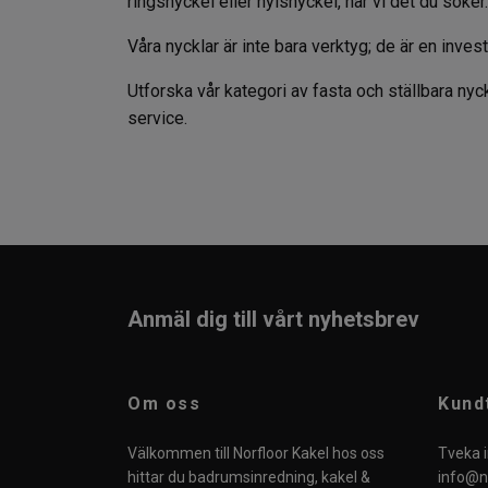
ringsnyckel eller hylsnyckel, har vi det du söker
Våra nycklar är inte bara verktyg; de är en inve
Utforska vår kategori av fasta och ställbara nyckl
service.
Anmäl dig till vårt nyhetsbrev
Om oss
Kund
Välkommen till Norfloor Kakel hos oss
Tveka i
hittar du badrumsinredning, kakel &
info@no