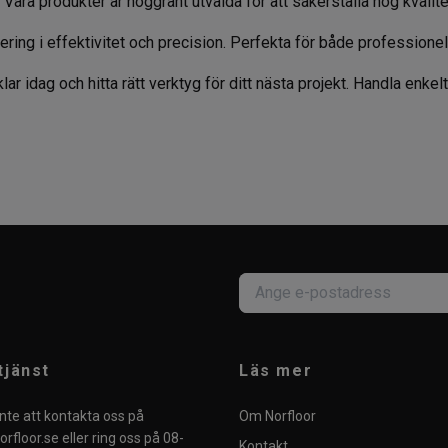
. Våra produkter är noggrant utvalda för att säkerställa hög kvalite
stering i effektivitet och precision. Perfekta för både profession
ar idag och hitta rätt verktyg för ditt nästa projekt. Handla enkel
tjänst
Läs mer
nte att kontakta oss på
Om Norfloor
rfloor.se
eller ring oss på 08-
Kontakt