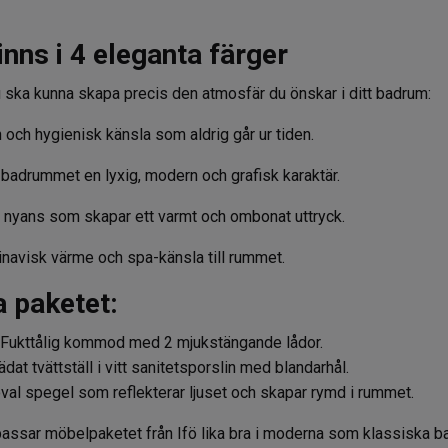
Finns i 4 eleganta färger
t du ska kunna skapa precis den atmosfär du önskar i ditt badrum:
h och hygienisk känsla som aldrig går ur tiden.
badrummet en lyxig, modern och grafisk karaktär.
 nyans som skapar ett varmt och ombonat uttryck.
dinavisk värme och spa-känsla till rummet.
a paketet:
Fukttålig kommod med 2 mjukstängande lådor.
ädat tvättställ i vitt sanitetsporslin med blandarhål.
oval spegel som reflekterar ljuset och skapar rymd i rummet.
 passar möbelpaketet från
Ifö
lika bra i moderna som klassiska b