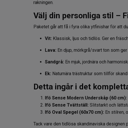
rakningen.
Välj din personliga stil – 
Paketet går att få i fyra olika ytfinishar för at
Vit:
Klassisk, ljus och tidlös. Ger en fräsc
Lava:
En djup, mörkgrå/svart ton som ger 
Sandgrå:
En mjuk, jordnära och harmonisk
Ek:
Naturnära trästruktur som tillför skan
Detta ingår i det komplett
Ifö Sense Modern Underskåp (60 cm):
Ifö Sense
Tvättställ:
Slitstarkt och lättst
Ifö Oval Spegel (60x70 cm):
En stilren, 
Tack vare den tidlösa skandinaviska designen