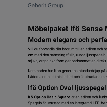
Möbelpaket Ifö Sense 
Modern elegans och perfek
Vill du förvandla ditt badrum till en stilren o
cm
med den stämningsfulla, runda ljusspegeln
mjuka, organiska form ger badrummet en direkt k
Kommoden har Ifös generösa standarddjup på 48
Lådorna dras ut i sin helhet och är utrustade m
Ifö Option Oval ljusspegel
Ifö Option Basic Square
är en stilren och fun
Spegeln är utrustad med en integrerad LED-belys