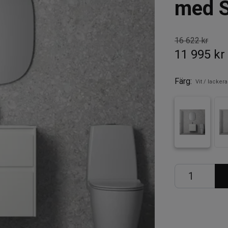
med S
16 622 kr
11 995 kr
Färg:
Vit / lacker