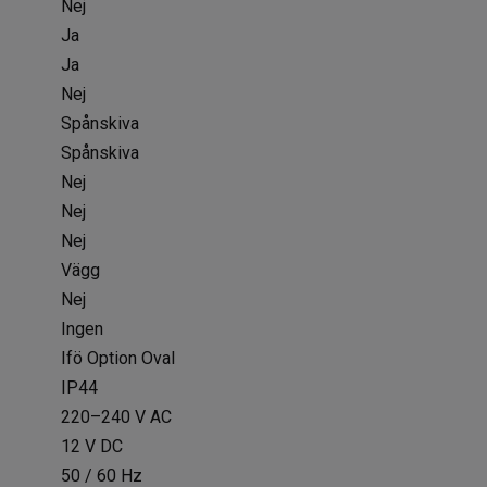
Nej
Ja
Ja
Nej
Spånskiva
Spånskiva
Nej
Nej
Nej
Vägg
Nej
Ingen
Ifö Option Oval
IP44
220–240 V AC
12 V DC
50 / 60 Hz