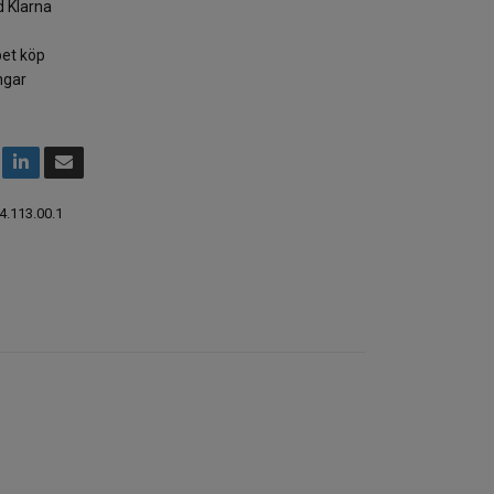
 Klarna
et köp
ngar
4.113.00.1