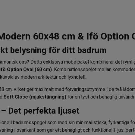
Modern 60x48 cm & Ifö Option 
t belysning för ditt badrum
ch harmonisk oas? Detta exklusiva möbelpaket kombinerar det rymli
Ifö Option Oval (60 cm)
. Kombinationsspelet mellan kommodens
änsla av modern arkitektur och lyxhotell.
 cm, vilket ger maximalt med förvaringsutrymme i de två lådorn
ed
Soft Close (mjukstängning)
för en tyst och behaglig användn
 – Det perfekta ljuset
ktionell badrumsspegel som med sin minimalistiska, fyrkantiga fo
ning i ovankant som ger ett behagligt och funktionellt ljus, perf