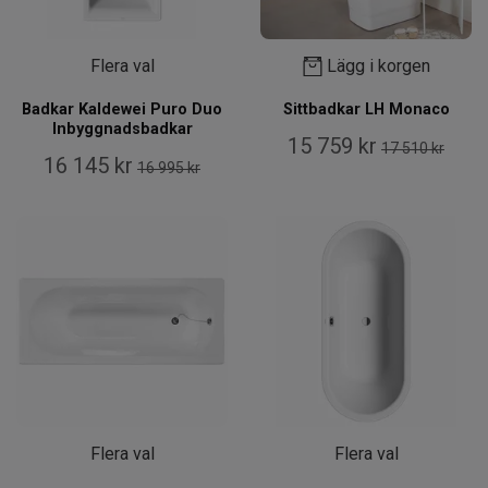
Flera val
Lägg i korgen
Badkar Kaldewei Puro Duo
Sittbadkar LH Monaco
Inbyggnadsbadkar
15 759 kr
17 510 kr
16 145 kr
16 995 kr
Flera val
Flera val