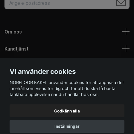
Om oss
Kundtjänst
Läs mer
Vi använder cookies
NORFLOOR KAKEL använder cookies för att anpassa det
Sociala medier
innehåll som visas för dig och för att du ska få bästa
tänkbara upplevelse när du handlar hos oss.
Godkänn alla
© 2026 Norfloor Kakel
Inställningar