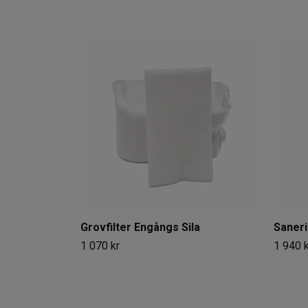
Grovfilter Engångs Sila
Saneri
1 070 kr
1 940 k