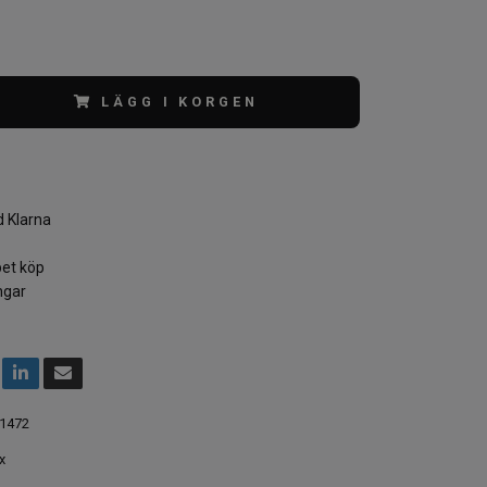
LÄGG I KORGEN
 Klarna
et köp
ngar
1472
x