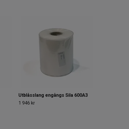
Insugskåpa Si
3 754 kr
Utblåsslang engångs Sila 600A3
1 946 kr