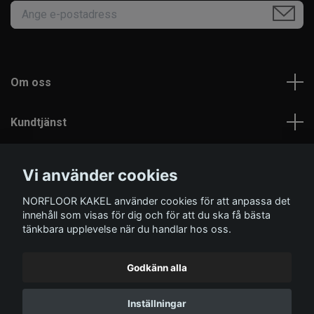
Om oss
Kundtjänst
Läs mer
Vi använder cookies
NORFLOOR KAKEL använder cookies för att anpassa det
Sociala medier
innehåll som visas för dig och för att du ska få bästa
tänkbara upplevelse när du handlar hos oss.
Godkänn alla
© 2026 Norfloor Kakel
Inställningar