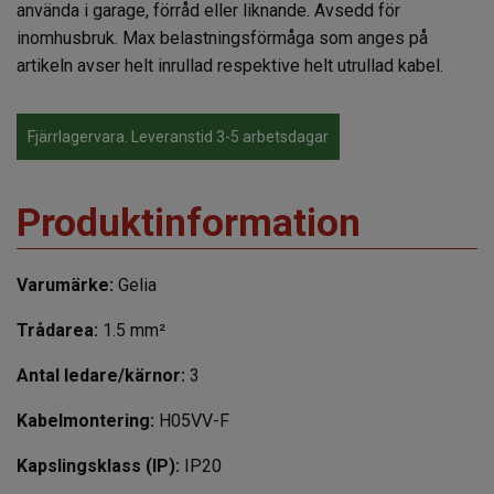
använda i garage, förråd eller liknande. Avsedd för
inomhusbruk. Max belastningsförmåga som anges på
artikeln avser helt inrullad respektive helt utrullad kabel.
Fjärrlagervara. Leveranstid 3-5 arbetsdagar
Produktinformation
Varumärke:
Gelia
Trådarea:
1.5 mm²
Antal ledare/kärnor:
3
Kabelmontering:
H05VV-F
Kapslingsklass (IP):
IP20