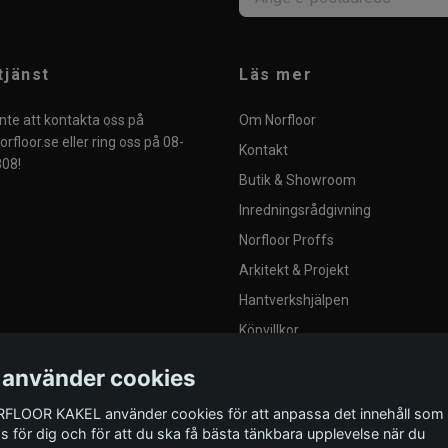
tjänst
Läs mer
nte att kontakta oss på
Om Norfloor
rfloor.se
eller ring oss på 08-
Kontakt
08!
Butik & Showroom
Inredningsrådgivning
Norfloor Proffs
Arkitekt & Projekt
Hantverkshjälpen
Köpvillkor
Integritetspolicy
 använder cookies
Blogg
FLOOR KAKEL använder cookies för att anpassa det innehåll som
Provplattor
as för dig och för att du ska få bästa tänkbara upplevelse när du