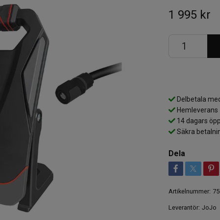
1 995 kr
Delbetala med
Hemleverans
14 dagars öpp
Säkra betalni
Dela
Artikelnummer:
75
Leverantör:
JoJo