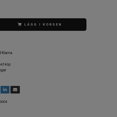
LÄGG I KORGEN
 Klarna
et köp
ngar
0004