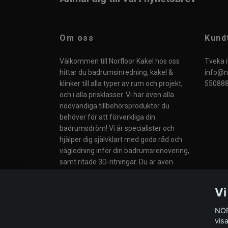
Om oss
Kund
Välkommen till Norfloor Kakel hos oss
Tveka i
hittar du badrumsinredning, kakel &
info@no
klinker till alla typer av rum och projekt,
550888
och i alla prisklasser. Vi har även alla
nödvändiga tillbehörsprodukter du
behöver för att förverkliga din
badrumsdröm! Vi är specialister och
hjälper dig självklart med goda råd och
vägledning inför din badrumsrenovering,
samt ritade 3D-ritningar. Du är även
välkommen till vår butik i Södertälje eller
till våra Butiker i Norge.
Vi
NOR
vis