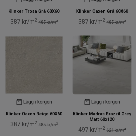
Klinker Trosa Grå 60X60
Klinker Oaxen Grå 60X60
2
2
387 kr/m
387 kr/m
2
2
485 kr/m
485 kr/m
Lägg i korgen
Lägg i korgen
Klinker Oaxen Beige 60X60
Klinker Madras Brazzil Grey
Matt 60x120
2
387 kr/m
2
485 kr/m
2
497 kr/m
2
621 kr/m