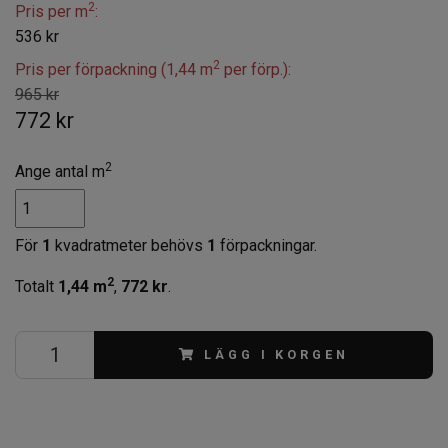
2
Pris per m
:
536 kr
2
Pris per förpackning (1,44 m
per förp.):
965 kr
772 kr
2
Ange antal m
För
1
kvadratmeter behövs
1
förpackningar.
2
Totalt
1,44
m
,
772 kr
.
LÄGG I KORGEN