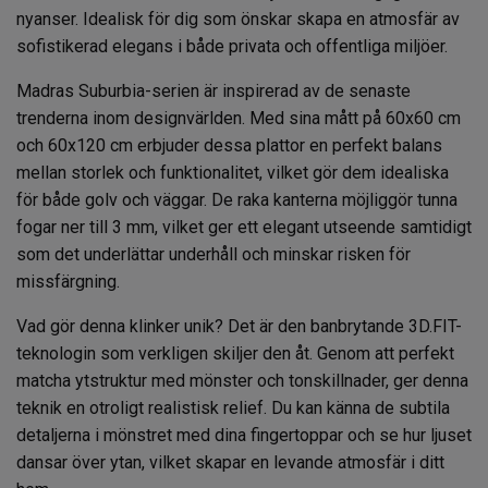
nyanser. Idealisk för dig som önskar skapa en atmosfär av
sofistikerad elegans i både privata och offentliga miljöer.
Madras Suburbia-serien är inspirerad av de senaste
trenderna inom designvärlden. Med sina mått på 60x60 cm
och 60x120 cm erbjuder dessa plattor en perfekt balans
mellan storlek och funktionalitet, vilket gör dem idealiska
för både golv och väggar. De raka kanterna möjliggör tunna
fogar ner till 3 mm, vilket ger ett elegant utseende samtidigt
som det underlättar underhåll och minskar risken för
missfärgning.
Vad gör denna klinker unik? Det är den banbrytande 3D.FIT-
teknologin som verkligen skiljer den åt. Genom att perfekt
matcha ytstruktur med mönster och tonskillnader, ger denna
teknik en otroligt realistisk relief. Du kan känna de subtila
detaljerna i mönstret med dina fingertoppar och se hur ljuset
dansar över ytan, vilket skapar en levande atmosfär i ditt