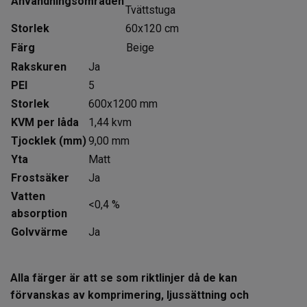
Användningsområden
Tvättstuga
Storlek
60x120 cm
Färg
Beige
Rakskuren
Ja
PEI
5
Storlek
600x1200 mm
KVM per låda
1,44 kvm
Tjocklek (mm)
9,00 mm
Yta
Matt
Frostsäker
Ja
Vatten
<0,4 %
absorption
Golvvärme
Ja
Alla färger är att se som riktlinjer då de kan
förvanskas av komprimering, ljussättning och