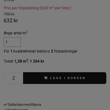
2
Pris per förpackning (0,69 m
per förp.):
790 kr
632 kr
2
Ange antal m
För
1
kvadratmeter behövs
2
förpackningar.
2
Totalt
1,38
m
,
1 264 kr
.
LÄGG I KORGEN
Delbetala med Klarna
Hemleverans