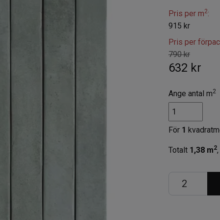
2
Pris per m
:
915 kr
Pris per förpa
790 kr
632 kr
2
Ange antal m
För
1
kvadratm
2
Totalt
1,38
m