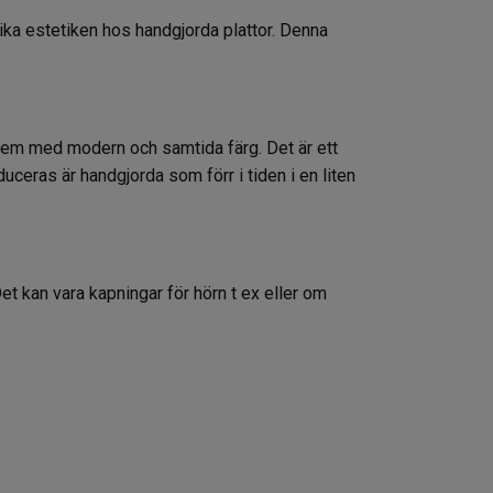
unika estetiken hos handgjorda plattor. Denna
r dem med modern och samtida färg. Det är ett
ceras är handgjorda som förr i tiden i en liten
 Det kan vara kapningar för hörn t ex eller om