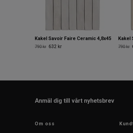
Kakel Savoir Faire Ceramic 4,8x45
Kakel 
632 kr
790 kr
790 kr
Anmäl dig till vårt nyhetsbrev
Om oss
Kund