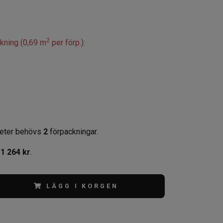
2
ckning (0,69 m
per förp.):
eter behövs
2
förpackningar.
,
1 264 kr
.
LÄGG I KORGEN