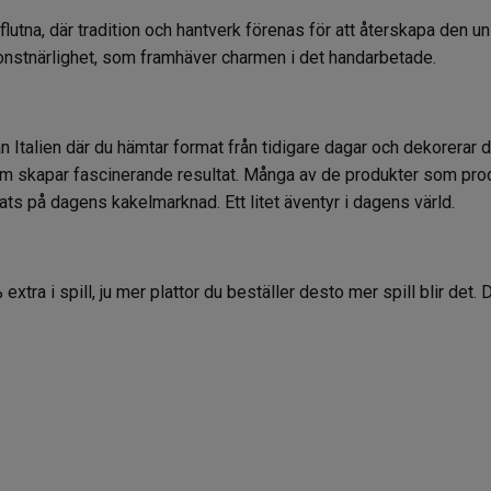
förflutna, där tradition och hantverk förenas för att återskapa den 
 konstnärlighet, som framhäver charmen i det handarbetade.
ån Italien där du hämtar format från tidigare dagar och dekorera
om skapar fascinerande resultat. Många av de produkter som produ
plats på dagens kakelmarknad. Ett litet äventyr i dagens värld.
 extra i spill, ju mer plattor du beställer desto mer spill blir det.