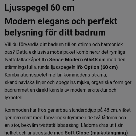
Ljusspegel 60 cm
Modern elegans och perfekt
belysning för ditt badrum
Vill du förvandla ditt badrum till en stilren och harmonisk
oas? Detta exklusiva möbelpaket kombinerar det rymliga
tvättställsskåpet
Ifö Sense Modern 60x48 cm
med den
stämningsfulla, runda ljusspegeln
Ifö Option (60 cm)
.
Kombinationsspelet mellan kommodens strama,
skandinaviska linjer och spegelns mjuka, organiska form ger
badrummet en direkt känsla av modern arkitektur och
lyxhotell.
Kommoden har Ifös generösa standarddjup på 48 cm, vilket
ger maximalt med förvaringsutrymme i de två lådorna och
en stor, bekväm tvättställsbassäng. Lådorna dras ut i sin
helhet och är utrustade med
Soft Close (mjukstängning)