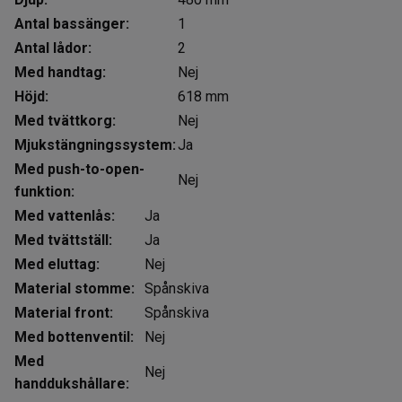
Antal bassänger:
1
Antal lådor:
2
Med handtag:
Nej
Höjd:
618 mm
Med tvättkorg:
Nej
Mjukstängningssystem:
Ja
Med push-to-open-
Nej
funktion:
Med vattenlås:
Ja
Med tvättställ:
Ja
Med eluttag:
Nej
Material stomme:
Spånskiva
Material front:
Spånskiva
Med bottenventil:
Nej
Med
Nej
handdukshållare: