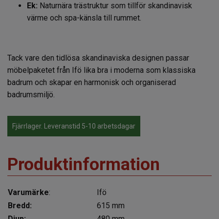
Ek:
Naturnära trästruktur som tillför skandinavisk
värme och spa-känsla till rummet.
Tack vare den tidlösa skandinaviska designen passar
möbelpaketet från
Ifö
lika bra i moderna som klassiska
badrum och skapar en harmonisk och organiserad
badrumsmiljö.
Fjärrlager. Leveranstid 5-10 arbetsdagar
Produktinformation
Varumärke
:
Ifö
Bredd:
615 mm
Djup:
480 mm