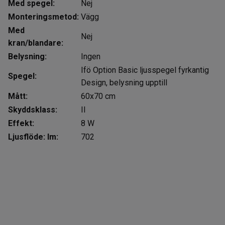
Med spegel:
Nej
Monteringsmetod:
Vägg
Med
Nej
kran/blandare:
Belysning:
Ingen
Ifö Option Basic ljusspegel fyrkantig
Spegel:
Design, belysning upptill
Mått:
60x70 cm
Skyddsklass:
II
Effekt:
8 W
Ljusflöde: lm:
702