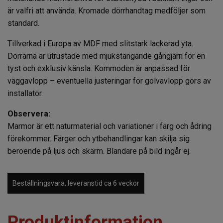
är valfri att använda. Kromade dörrhandtag medföljer som
standard.
Tillverkad i Europa av MDF med slitstark lackerad yta.
Dörrarna är utrustade med mjukstängande gångjärn för en
tyst och exklusiv känsla. Kommoden är anpassad för
väggavlopp – eventuella justeringar för golvavlopp görs av
installatör.
Observera:
Marmor är ett naturmaterial och variationer i färg och ådring
förekommer. Färger och ytbehandlingar kan skilja sig
beroende på ljus och skärm. Blandare på bild ingår ej.
Beställningsvara, leveranstid ca 6 veckor
Produktinformation