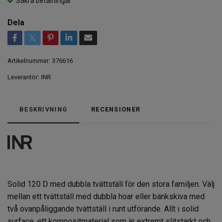
Säkra betalningar
Dela
Artikelnummer:
376616
Leverantör:
INR
BESKRIVNING
RECENSIONER
Solid 120 D med dubbla tvättställ för den stora familjen. Välj
mellan ett tvättställ med dubbla hoar eller bänkskiva med
två ovanpåliggande tvättställ i runt utförande. Allt i solid
surface, ett kompositmaterial som är extremt slitstarkt och