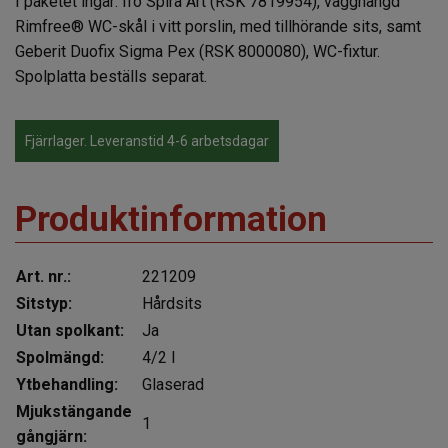
I paketet ingår: Ifö Spira Art (RSK 7819954), vägghängd
Rimfree® WC-skål i vitt porslin, med tillhörande sits, samt
Geberit Duofix Sigma Pex (RSK 8000080), WC-fixtur.
Spolplatta beställs separat.
Fjärrlager. Leveranstid 4-6 arbetsdagar
Produktinformation
Art. nr.:
221209
Sitstyp:
Hårdsits
Utan spolkant:
Ja
Spolmängd:
4/2 l
Ytbehandling:
Glaserad
Mjukstängande
1
gångjärn: