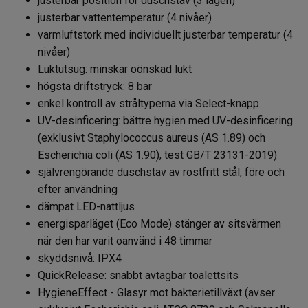
justerbar position för duschstav (3 lägen)
justerbar vattentemperatur (4 nivåer)
varmluftstork med individuellt justerbar temperatur (4
nivåer)
Luktutsug: minskar oönskad lukt
högsta driftstryck: 8 bar
enkel kontroll av stråltyperna via Select-knapp
UV-desinficering: bättre hygien med UV-desinficering
(exklusivt Staphylococcus aureus (AS 1.89) och
Escherichia coli (AS 1.90), test GB/T 23131-2019)
självrengörande duschstav av rostfritt stål, före och
efter användning
dämpat LED-nattljus
energisparläget (Eco Mode) stänger av sitsvärmen
när den har varit oanvänd i 48 timmar
skyddsnivå: IPX4
QuickRelease: snabbt avtagbar toalettsits
HygieneEffect - Glasyr mot bakterietillväxt (avser