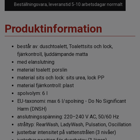
Beställningsvara, leveranstid 5-10 arbetsdagar normalt
Produktinformation
består av: duschtoalett, Toalettsits och lock,
fjärrkontroll, ljuddämpande matta
med elanslutning
material toalett: porslin
material sits och lock: sits urea, lock PP
material fjärrkontroll: plast
spolvolym: 6 l
EU-taxonomi: max 6 l/spolning - Do No Significant
Harm (DNSH)
anslutningsspänning: 220–240 V AC, 50/60 Hz
stråltyp: RearWash, LadyWash, Pulsation, Oscillation
justerbar intensitet på vattenstrålen (3 nivåer)