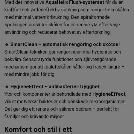
Med det innovativa
AquaHelix Flush‑systemet
får du en
kraftfull och vatteneffektiv spolning som rengör hela skålen
med minimal vattenförbrukning. Den spiralformade
spolningen omsluter skålen för en renare yta efter varje
användning och reducerar behovet av eftertorkning.
🔹 SmartClean – automatisk rengöring och skötsel
SmartClean‑tekniken gör rengöringen mer hygienisk och
bekväm. Sensorstyrda funktioner och självrengörande
mechanism gör att toalettskålen håller sig fräsch längre –
med mindre jobb för dig.
🔹 HygieneEffect – antibakteriell trygghet
Ytor och komponenter är behandlade med
HygieneEffect
,
vilket motverkar bakterier och oönskade mikroorganismer.
Det ger dig ett renare och säkrare badrum – perfekt för
familjer och krävande miljöer.
Komfort och stil i ett