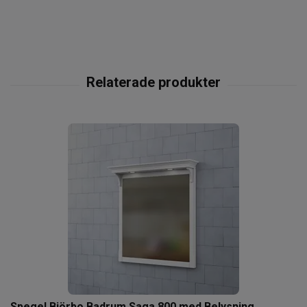
Spegel Björbo Badrum Saga 800 med Belysning