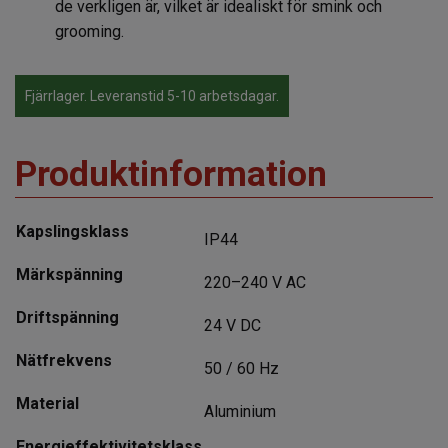
de verkligen är, vilket är idealiskt för smink och
grooming.
Fjärrlager. Leveranstid 5-10 arbetsdagar.
Produktinformation
Kapslingsklass
IP44
Märkspänning
220–240 V AC
Driftspänning
24 V DC
Nätfrekvens
50 / 60 Hz
Material
Aluminium
Energieffektivitetsklass