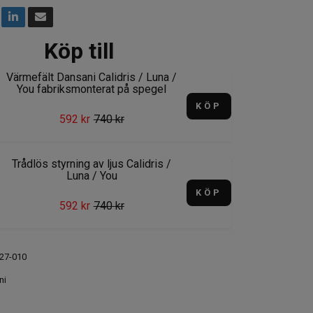
Köp till
Värmefält Dansani Calidris / Luna /
You fabriksmonterat på spegel
KÖP
592 kr
740 kr
Trådlös styrning av ljus Calidris /
Luna / You
KÖP
592 kr
740 kr
27-010
ni