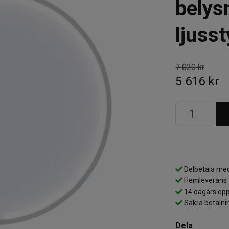
belys
ljusst
7 020 kr
5 616 kr
Delbetala med
Hemleverans
14 dagars öpp
Säkra betalni
Dela