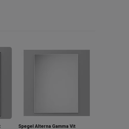
Spegel Mora 
Belysning
3 590 
4 223 kr
t
Spegel Alterna Gamma Vit