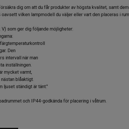
örsäkra dig om att du får produkter av högsta kvalitet, samt dem 
s oavsett vilken lampmodell du väljer eller vart den placeras i ru
 V) som ger dig följande möjligheter:
ngarna:
 färgtemperaturkontroll
ngar. Den
rs intervall när man
ta inställningen.
är mycket varmt,
 nästan blåaktigt.
ljuset ständigt är tänt."
 badrummet och IP44-godkända för placering i våtrum.