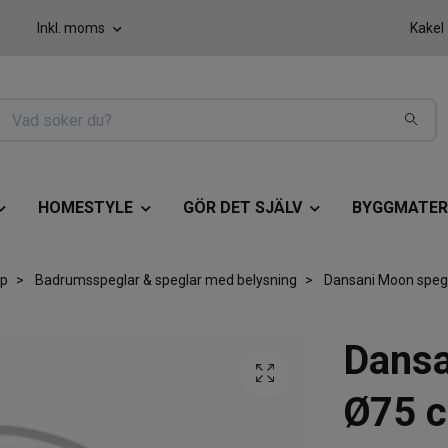
Inkl. moms
Kakel
HOMESTYLE
GÖR DET SJÄLV
BYGGMATER
åp
Badrumsspeglar & speglar med belysning
Dansani Moon spegel
Dansa
Ø75 c