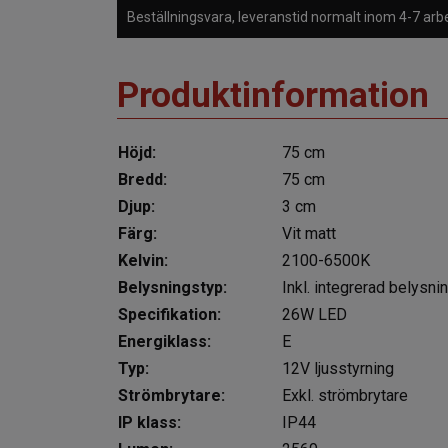
Beställningsvara, leveranstid normalt inom 4-7 ar
Produktinformation
Höjd:
75 cm
Bredd:
75 cm
Djup:
3 cm
Färg:
Vit matt
Kelvin:
2100-6500K
Belysningstyp:
Inkl. integrerad belysni
Specifikation:
26W LED
Energiklass:
E
Typ:
12V ljusstyrning
Strömbrytare:
Exkl. strömbrytare
IP klass:
IP44