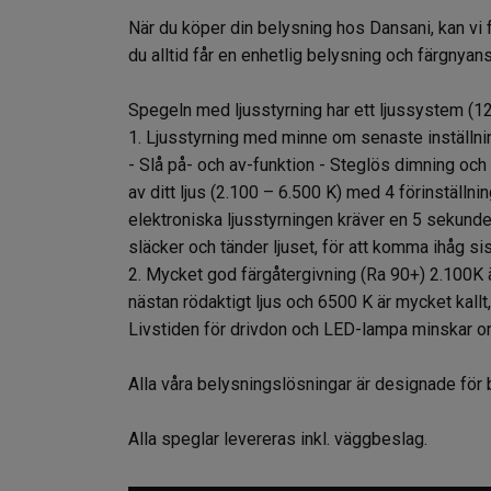
När du köper din belysning hos Dansani, kan vi f
du alltid får en enhetlig belysning och färgnyan
Spegeln med ljusstyrning har ett ljussystem (12
1. Ljusstyrning med minne om senaste inställni
- Slå på- och av-funktion - Steglös dimning och
av ditt ljus (2.100 – 6.500 K) med 4 förinställni
elektroniska ljusstyrningen kräver en 5 sekunde
släcker och tänder ljuset, för att komma ihåg sis
2. Mycket god färgåtergivning (Ra 90+) 2.100K 
nästan rödaktigt ljus och 6500 K är mycket kallt,
Livstiden för drivdon och LED-lampa minskar om 
Alla våra belysningslösningar är designade för
Alla speglar levereras inkl. väggbeslag.