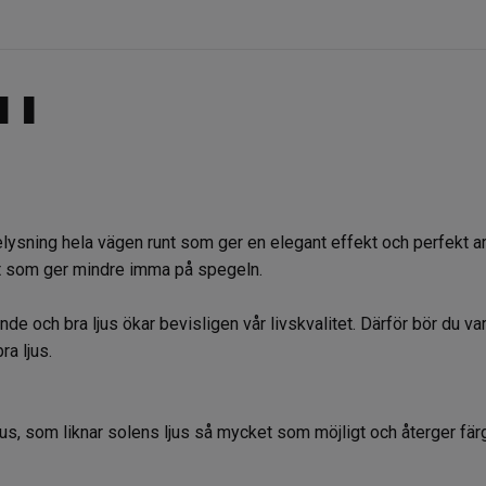
ning hela vägen runt som ger en elegant effekt och perfekt arb
nt som ger mindre imma på spegeln.
ande och bra ljus ökar bevisligen vår livskvalitet. Därför bör du v
bra ljus.
 ljus, som liknar solens ljus så mycket som möjligt och återger f