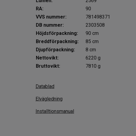
Lumen:
2569
RA:
90
VVS nummer:
781498371
DB nummer:
2303508
Höjdsförpackning:
90 cm
Breddförpackning:
85 cm
Djupförpackning:
8 cm
Nettovikt:
6220 g
Bruttovikt:
7810 g
Datablad
Elvägledning
Installtionsmanual