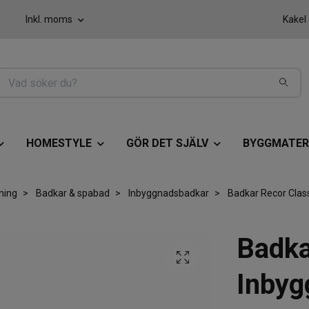
Inkl. moms
Kakel
HOMESTYLE
GÖR DET SJÄLV
BYGGMATER
ning
Badkar & spabad
Inbyggnadsbadkar
Badkar Recor Clas
Badka
Inbyg