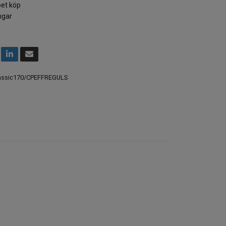
et köp
ngar
assic170/CPEFFREGULS