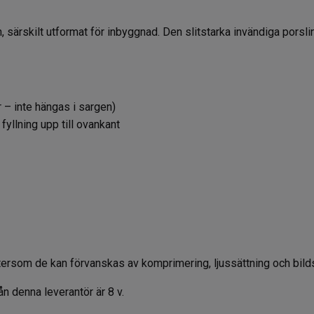
ärn, särskilt utformat för inbyggnad. Den slitstarka invändiga pors
r – inte hängas i sargen)
yllning upp till ovankant
 eftersom de kan förvanskas av komprimering, ljussättning och bil
ån denna leverantör är 8 v.