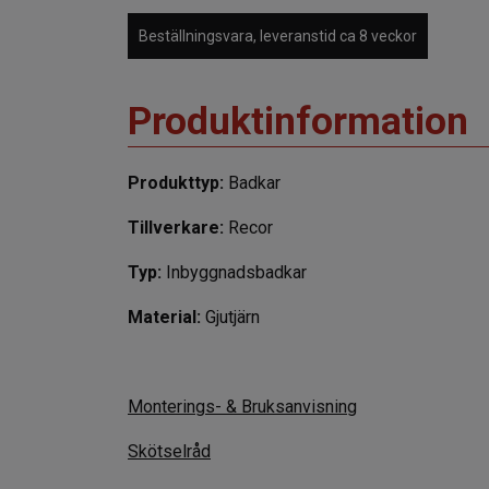
Beställningsvara, leveranstid ca 8 veckor
Produktinformation
Produkttyp:
Badkar
Tillverkare:
Recor
Typ:
Inbyggnadsbadkar
Material:
Gjutjärn
Monterings- & Bruksanvisning
Skötselråd