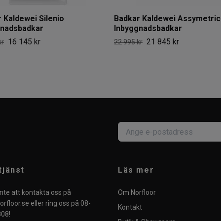
 Kaldewei Silenio
Badkar Kaldewei Assymetric
gnadsbadkar
Inbyggnadsbadkar
16 145 kr
21 845 kr
kr
22 995 kr
tjänst
Läs mer
nte att kontakta oss på
Om Norfloor
rfloor.se
eller ring oss på 08-
Kontakt
08!