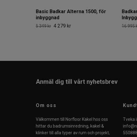
Basic Badkar Alterna 1500, för
Badkar
inbyggnad
Inbyg
4 279 kr
5 349 kr
16 995 
Anmäl dig till vårt nyhetsbrev
Om oss
Kund
Välkommen till Norfloor Kakel hos oss
Tveka i
hittar du badrumsinredning, kakel &
info@no
klinker till alla typer av rum och projekt,
550888