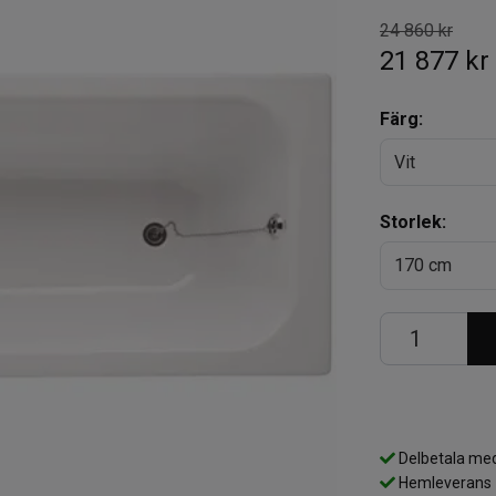
24 860 kr
21 877 kr
Färg:
Vit
Storlek:
170 cm
Delbetala med
Hemleverans