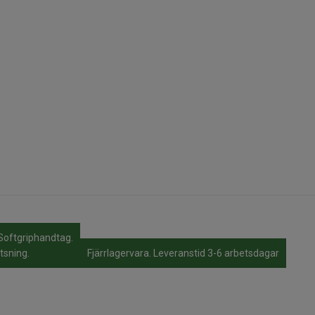
oftgriphandtag.
tsning.
Fjärrlagervara. Leveranstid 3-6 arbetsdagar