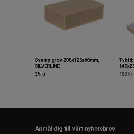
Svamp grov 200x125x60mm,
Tvättb
SILVERLINE
140x2
25 kr
180 kr
Anmäl dig till vårt nyhetsbrev