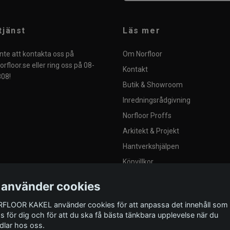
tjänst
Läs mer
nte att kontakta oss på
Om Norfloor
rfloor.se
eller ring oss på 08-
Kontakt
08!
Butik & Showroom
Inredningsrådgivning
Norfloor Proffs
Arkitekt & Projekt
Hantverkshjälpen
Köpvillkor
Integritetspolicy
 använder cookies
Blogg
FLOOR KAKEL använder cookies för att anpassa det innehåll som
Provplattor
as för dig och för att du ska få bästa tänkbara upplevelse när du
dlar hos oss.