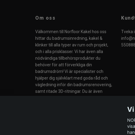
Om oss
Kund
Välkommen till Norfloor Kakel hos oss
Tveka i
hittar du badrumsinredning, kakel &
info@no
klinker till alla typer av rum och projekt,
550888
och i alla prisklasser. Vi har även alla
nödvändiga tillbehörsprodukter du
behöver för att förverkliga din
badrumsdröm! Vi är specialister och
hjälper dig självklart med goda råd och
vägledning inför din badrumsrenovering,
samt ritade 3D-ritningar. Du är även
välkommen till vår butik i Södertälje eller
till våra Butiker i Norge.
Vi
NOR
vis
han