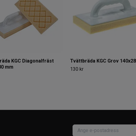
räda KGC Diagonalfräst
Tvättbräda KGC Grov 140x2
80 mm
130 kr