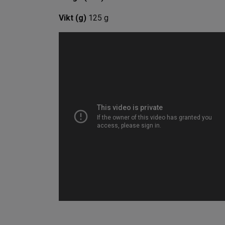
Vikt (g)
125 g