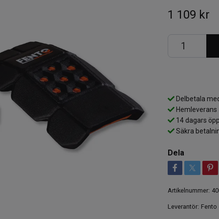
1 109 kr
Delbetala med
Hemleverans
14 dagars öpp
Säkra betalni
Dela
Artikelnummer:
40
Leverantör:
Fento