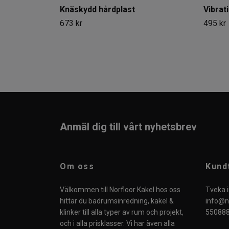
Knäskydd hårdplast
Vibrat
673 kr
495 kr
Anmäl dig till vårt nyhetsbrev
Om oss
Kund
Välkommen till Norfloor Kakel hos oss
Tveka i
hittar du badrumsinredning, kakel &
info@no
klinker till alla typer av rum och projekt,
550888
och i alla prisklasser. Vi har även alla