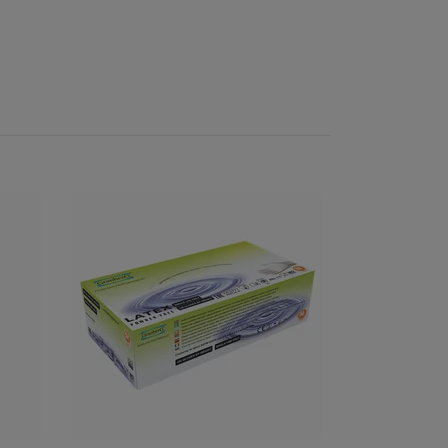
Inlägg Fento
851 kr