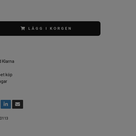
LÄGG I KORGEN
 Klarna
et köp
ngar
0113