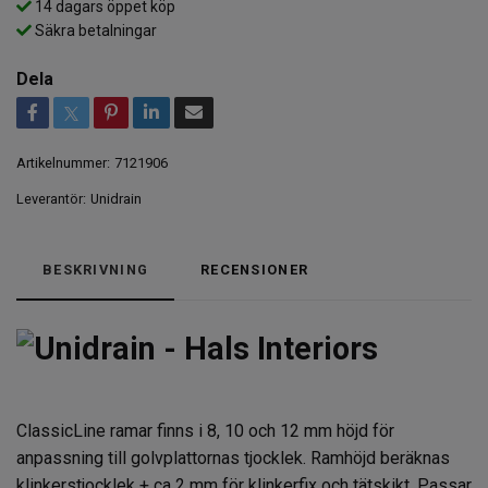
14 dagars öppet köp
Säkra betalningar
Dela
Artikelnummer:
7121906
Leverantör:
Unidrain
BESKRIVNING
RECENSIONER
ClassicLine ramar finns i 8, 10 och 12 mm höjd för
anpassning till golvplattornas tjocklek. Ramhöjd beräknas
klinkerstjocklek + ca 2 mm för klinkerfix och tätskikt. Passar