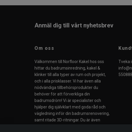
Anmäl dig till vårt nyhetsbrev
Om oss
Kund
Välkommen till Norfloor Kakel hos oss
Tveka i
hittar du badrumsinredning, kakel &
info@no
klinker till alla typer av rum och projekt,
550888
och i alla prisklasser. Vi har även alla
nödvändiga tillbehörsprodukter du
behöver för att förverkliga din
badrumsdröm! Vi är specialister och
hjälper dig självklart med goda råd och
vägledning inför din badrumsrenovering,
samt ritade 3D-ritningar. Du är även
välkommen till vår butik i Södertälje eller