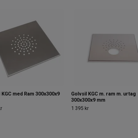
il KGC med Ram 300x300x9
Golvsil KGC m. ram m. urtag
300x300x9 mm
r
1 395 kr