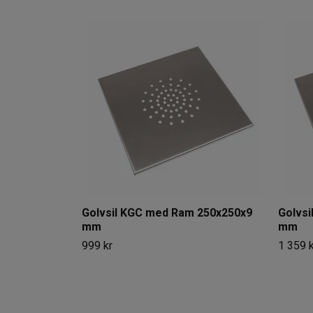
Golvsil KGC med Ram 250x250x9
Golvs
mm
mm
999 kr
1 359 k