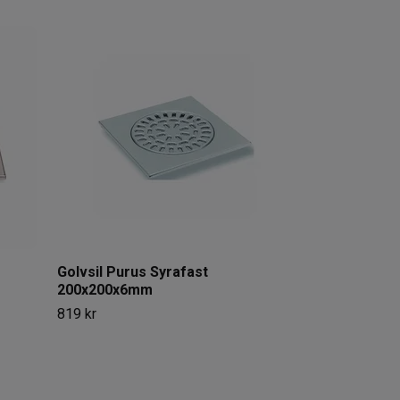
Golvsil Purus
mm
1 895 kr
Golvsil Purus Syrafast
200x200x6mm
819 kr