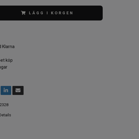
LÄGG I KORGEN
 Klarna
et köp
ngar
2328
etails