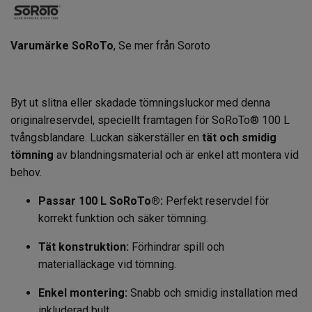
Varumärke SoRoTo
,
Se mer från Soroto
Byt ut slitna eller skadade tömningsluckor med denna
originalreservdel, speciellt framtagen för SoRoTo® 100 L
tvångsblandare. Luckan säkerställer en
tät och smidig
tömning
av blandningsmaterial och är enkel att montera vid
behov.
Passar 100 L SoRoTo®:
Perfekt reservdel för
korrekt funktion och säker tömning.
Tät konstruktion:
Förhindrar spill och
materialläckage vid tömning.
Enkel montering:
Snabb och smidig installation med
inkluderad bult.