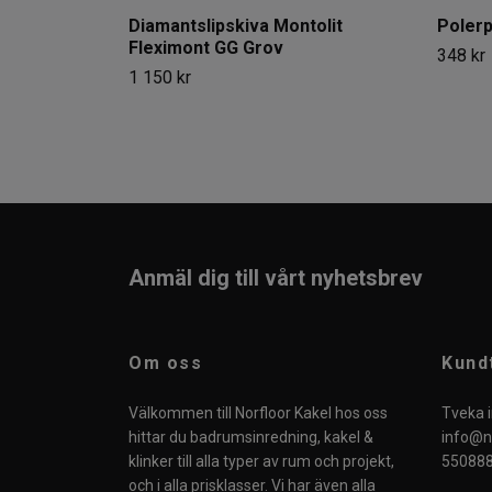
Diamantslipskiva Montolit
Poler
Fleximont GG Grov
348 kr
1 150 kr
Anmäl dig till vårt nyhetsbrev
Om oss
Kund
Välkommen till Norfloor Kakel hos oss
Tveka i
hittar du badrumsinredning, kakel &
info@no
klinker till alla typer av rum och projekt,
550888
och i alla prisklasser. Vi har även alla