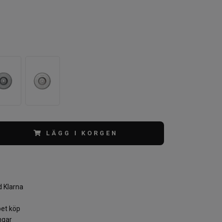
LÄGG I KORGEN
 Klarna
et köp
ngar