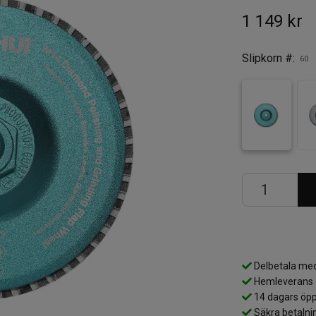
1 149 kr
Slipkorn #:
60
Delbetala med
Hemleverans
14 dagars öpp
Säkra betalni