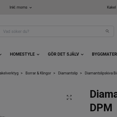
Inkl. moms
Kakel
HOMESTYLE
GÖR DET SJÄLV
BYGGMATER
akelverktyg
Borrar & Klingor
Diamantslip
Diamantslipskiva B
Diama
DPM