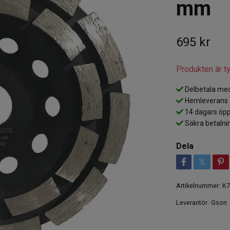
mm
695 kr
Produkten är tyv
Delbetala med
Hemleverans
14 dagars öpp
Säkra betalni
Dela
Artikelnummer:
K7
Leverantör:
Gson