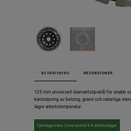
BESKRIVNING
RECENSIONER
125 mm universell diamantslipskål för snabb och
kantslipning av betong, granit och naturliga st
lägre arbetstemperatur.
Fjärrlagervara. Leveranstid 4-8 arbetsdagar