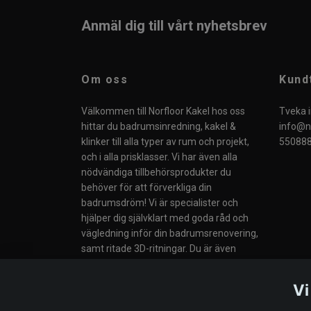
Anmäl dig till vårt nyhetsbrev
Om oss
Kund
Välkommen till Norfloor Kakel hos oss
Tveka i
hittar du badrumsinredning, kakel &
info@no
klinker till alla typer av rum och projekt,
550888
och i alla prisklasser. Vi har även alla
nödvändiga tillbehörsprodukter du
behöver för att förverkliga din
badrumsdröm! Vi är specialister och
hjälper dig självklart med goda råd och
vägledning inför din badrumsrenovering,
samt ritade 3D-ritningar. Du är även
välkommen till vår butik i Södertälje eller
till våra Butiker i Norge.
Vi