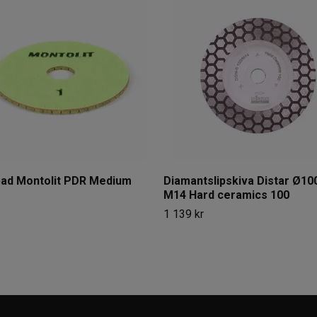
pad Montolit PDR Medium
Diamantslipskiva Distar Ø1
M14 Hard ceramics 100
1 139 kr