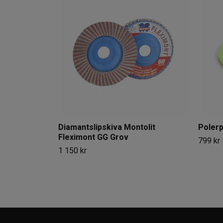
Diamantslipskiva Montolit
Poler
Fleximont GG Grov
799 kr
1 150 kr