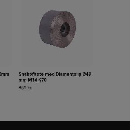
Polerpad Dis
365 kr
00mm
Snabbfäste med Diamantslip Ø49
mm M14 K70
859 kr