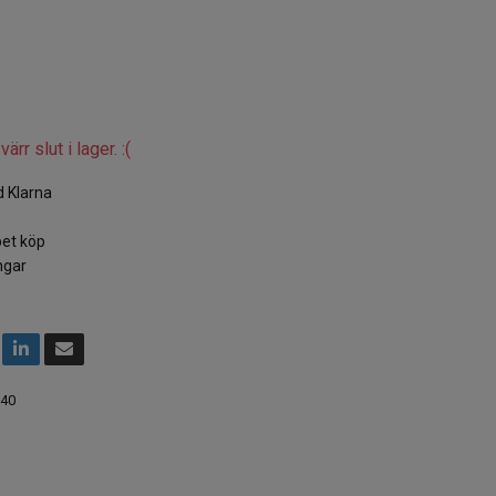
ärr slut i lager. :(
 Klarna
et köp
ngar
40