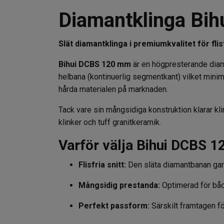
Diamantklinga Bi
Slät diamantklinga i premiumkvalitet för fl
Bihui DCBS 120 mm
är en högpresterande diama
helbana (kontinuerlig segmentkant) vilket minime
hårda materialen på marknaden.
Tack vare sin mångsidiga konstruktion klarar kl
klinker och tuff granitkeramik.
Varför välja Bihui DCBS 
Flisfria snitt:
Den släta diamantbanan garan
Mångsidig prestanda:
Optimerad för båd
Perfekt passform:
Särskilt framtagen f