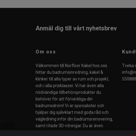
Anmäl dig till vårt nyhetsbrev
Om oss
Kund
Välkommen till Norfloor Kakel hos oss
Tveka i
hittar du badrumsinredning, kakel &
info@no
klinker till alla typer av rum och projekt,
550888
och i alla prisklasser. Vi har även alla
nödvändiga tillbehörsprodukter du
behöver för att förverkliga din
badrumsdröm! Vi är specialister och
hjälper dig självklart med goda råd och
vägledning inför din badrumsrenovering,
samt ritade 3D-ritningar. Du är även
välkommen till vår butik i Södertälje eller