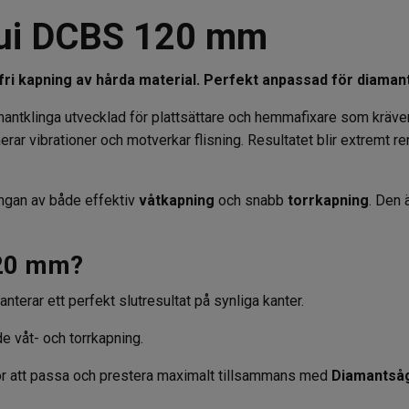
hui DCBS 120 mm
isfri kapning av hårda material. Perfekt anpassad för diama
ntklinga utvecklad för plattsättare och hemmafixare som kräver 
rar vibrationer och motverkar flisning. Resultatet blir extremt r
ingan av både effektiv
våtkapning
och snabb
torrkapning
. Den 
120 mm?
terar ett perfekt slutresultat på synliga kanter.
e våt- och torrkapning.
ör att passa och prestera maximalt tillsammans med
Diamantså