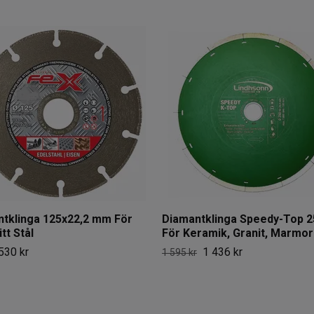
tklinga 125x22,2 mm För
Diamantklinga Speedy-Top 
tt Stål
För Keramik, Granit, Marmor
530 kr
1 436 kr
1 595 kr