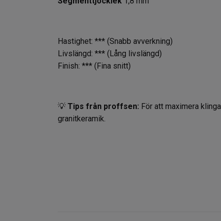
Segmenttjocklek
1,8 mm
Hastighet: *** (Snabb avverkning)
Livslängd: *** (Lång livslängd)
Finish: *** (Fina snitt)
💡
Tips från proffsen:
För att maximera klinga
granitkeramik.