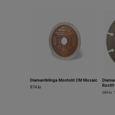
Diamantklinga Montolit CM Mosaic
Diaman
Rostfri
974 kr
589 kr