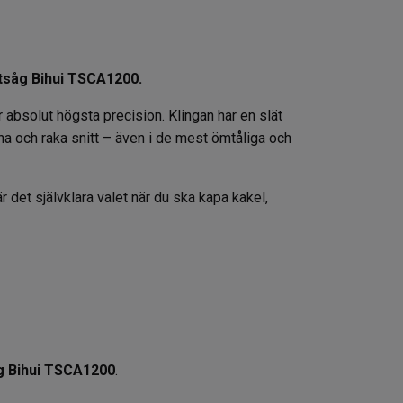
ntsåg Bihui TSCA1200.
absolut högsta precision. Klingan har en slät
ena och raka snitt – även i de mest ömtåliga och
är det självklara valet när du ska kapa kakel,
g Bihui TSCA1200
.