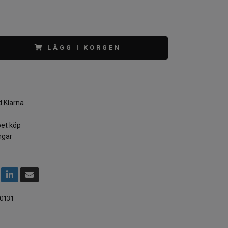
LÄGG I KORGEN
 Klarna
et köp
ngar
0131