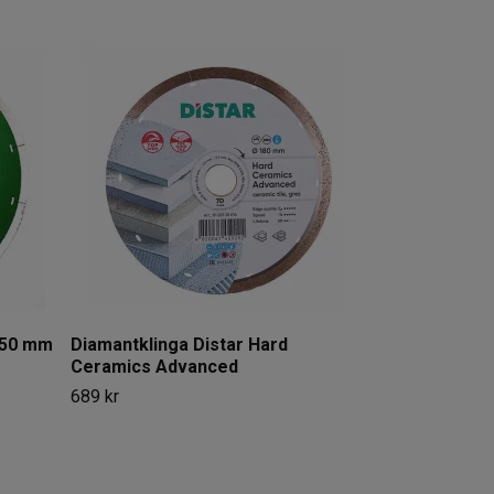
Diamantklinga
mm Cleaner
959 kr
250 mm
Diamantklinga Distar Hard
Ceramics Advanced
689 kr