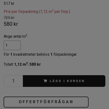
517 kr
2
Pris per förpackning (1,12 m
per förp.):
725 kr
580 kr
2
Ange antal m
För
1
kvadratmeter behövs
1
förpackningar.
2
Totalt
1,12
m
,
580 kr
.
LÄGG I KORGEN
OFFERTFÖRFRÅGAN