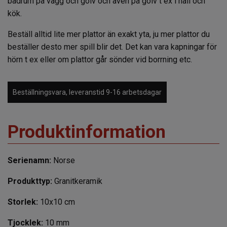
badrum på vägg och golv och även på golv t ex i hall och
kök.
Beställ alltid lite mer plattor än exakt yta, ju mer plattor du
beställer desto mer spill blir det. Det kan vara kapningar för
hörn t ex eller om plattor går sönder vid borrning etc.
Beställningsvara, leveranstid 9-16 arbetsdagar
Produktinformation
Serienamn:
Norse
Produkttyp:
Granitkeramik
Storlek:
10x10 cm
Tjocklek:
10 mm