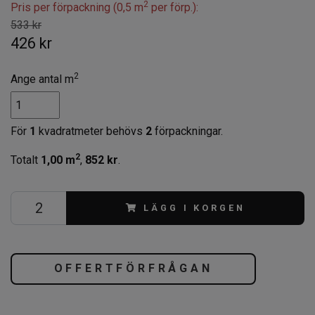
2
Pris per förpackning (0,5 m
per förp.):
533 kr
426 kr
2
Ange antal m
För
1
kvadratmeter behövs
2
förpackningar.
2
Totalt
1,00
m
,
852 kr
.
LÄGG I KORGEN
OFFERTFÖRFRÅGAN