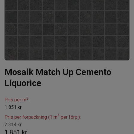
Mosaik Match Up Cemento
Liquorice
2
Pris per m
:
1 851 kr
2
Pris per förpackning (1 m
per förp.):
2 314 kr
1 851 kr