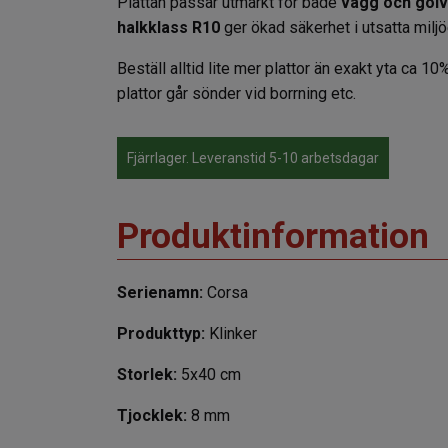
Plattan passar utmärkt för både
vägg och golv
halkklass R10
ger ökad säkerhet i utsatta miljö
Beställ alltid lite mer plattor än exakt yta ca 10%
plattor går sönder vid borrning etc.
Fjärrlager. Leveranstid 5-10 arbetsdagar
Produktinformation
Serienamn:
Corsa
Produkttyp:
Klinker
Storlek:
5x40 cm
Tjocklek:
8 mm