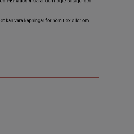
Med
PEI-klass 4
klarar den högre slitage, och
 Det kan vara kapningar för hörn t ex eller om