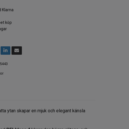
 Klarna
et köp
ngar
5443
or
atta ytan skapar en mjuk och elegant känsla