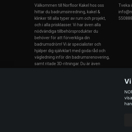
Välkommen till Norfloor Kakel hos oss
Tveka i
hittar du badrumsinredning, kakel &
info@no
klinker till alla typer av rum och projekt,
550888
och i alla prisklasser. Vi har även alla
nödvändiga tillbehörsprodukter du
behöver för att förverkliga din
badrumsdröm! Vi är specialister och
hjälper dig självklart med goda råd och
vägledning inför din badrumsrenovering,
samt ritade 3D-ritningar. Du är även
välkommen till vår butik i Södertälje eller
till våra Butiker i Norge.
Vi
NOR
vis
han
© 2026 Norfloor Kakel