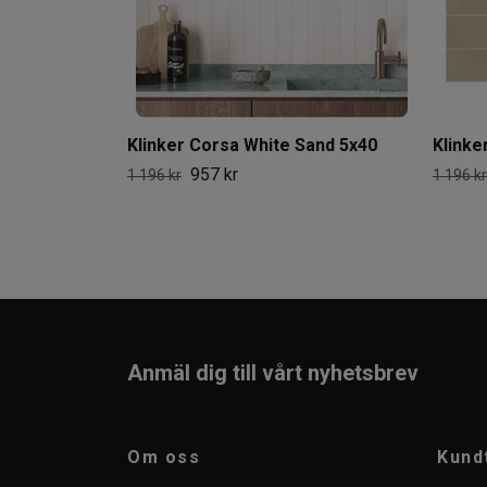
Klinker Corsa White Sand 5x40
Klinke
957 kr
1 196 kr
1 196 kr
Anmäl dig till vårt nyhetsbrev
Om oss
Kund