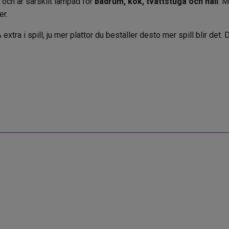
och är särskilt lämpad för
badrum, kök, tvättstuga och hall
. 
er.
 extra i spill, ju mer plattor du beställer desto mer spill blir det.