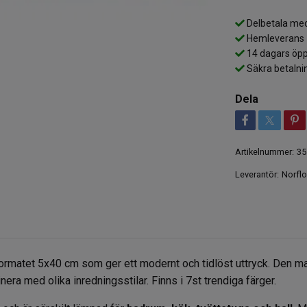
Delbetala med
Hemleverans
14 dagars öpp
Säkra betalni
Dela
Artikelnummer:
35
Leverantör:
Norflo
avformatet 5x40 cm som ger ett modernt och tidlöst uttryck. Den m
era med olika inredningsstilar. Finns i 7st trendiga färger.