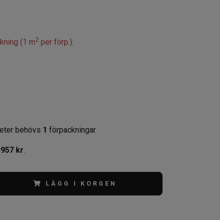
2
ckning (1 m
per förp.):
eter behövs
1
förpackningar.
,
957 kr
.
LÄGG I KORGEN