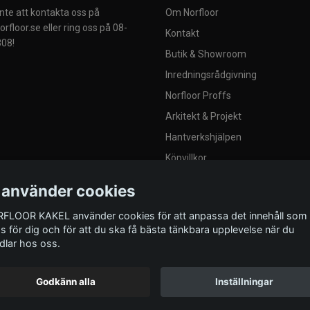
nte att kontakta oss på
Om Norfloor
rfloor.se
eller ring oss på 08-
Kontakt
08!
Butik & Showroom
Inredningsrådgivning
Norfloor Proffs
Arkitekt & Projekt
Hantverkshjälpen
Köpvillkor
Integritetspolicy
 använder cookies
Blogg
FLOOR KAKEL använder cookies för att anpassa det innehåll som
Provplattor
as för dig och för att du ska få bästa tänkbara upplevelse när du
dlar hos oss.
Godkänn alla
Inställningar