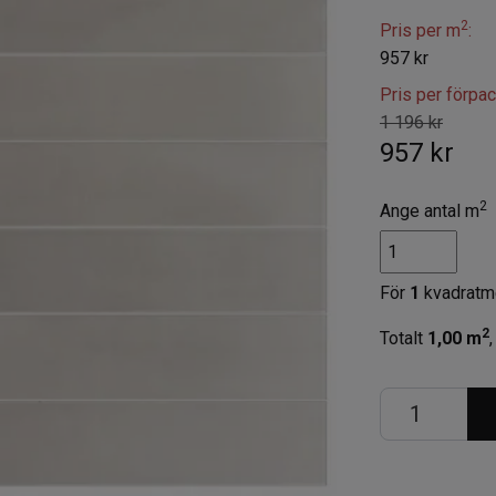
2
Pris per m
:
957 kr
Pris per förpa
1 196 kr
957 kr
2
Ange antal m
För
1
kvadratm
2
Totalt
1,00
m