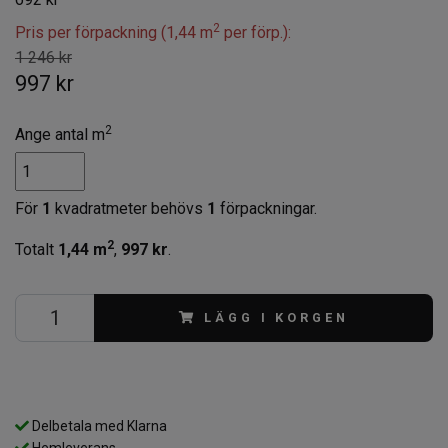
2
Pris per förpackning (1,44 m
per förp.):
1 246 kr
997 kr
2
Ange antal m
För
1
kvadratmeter behövs
1
förpackningar.
2
Totalt
1,44
m
,
997 kr
.
LÄGG I KORGEN
Delbetala med Klarna
Hemleverans