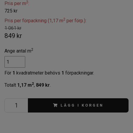
2
Pris per m
:
725 kr
2
Pris per förpackning (1,17 m
per förp.):
1 061 kr
849 kr
2
Ange antal m
För
1
kvadratmeter behövs
1
förpackningar.
2
Totalt
1,17
m
,
849 kr
.
LÄGG I KORGEN