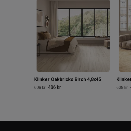
Klinker Oakbricks Birch 4,8x45
Klinke
486 kr
608 kr
608 kr