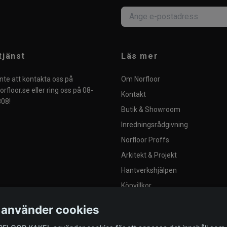
tjänst
Läs mer
nte att kontakta oss på
Om Norfloor
rfloor.se
eller ring oss på 08-
Kontakt
08!
Butik & Showroom
Inredningsrådgivning
Norfloor Proffs
Arkitekt & Projekt
Hantverkshjälpen
Köpvillkor
Integritetspolicy
 använder cookies
Blogg