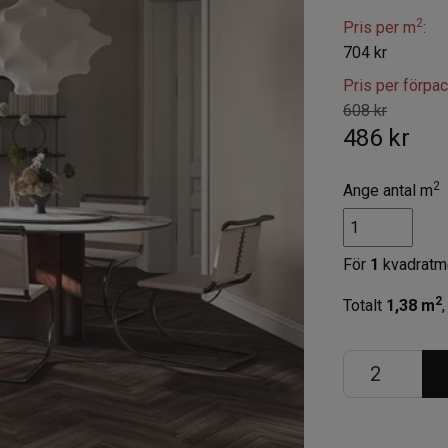
2
Pris per m
:
704 kr
Pris per förpa
608 kr
486 kr
2
Ange antal m
För
1
kvadratm
2
Totalt
1,38
m