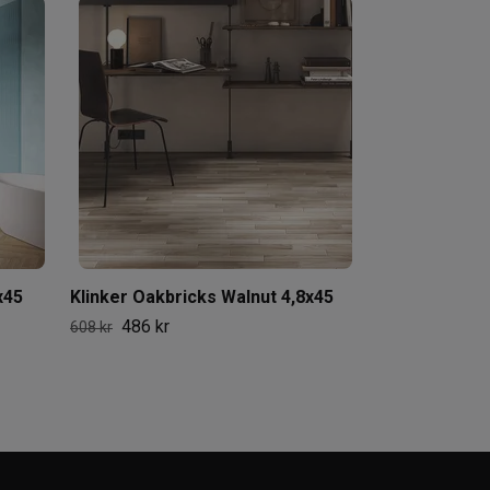
Klinker Oakbr
486 kr
608 kr
x45
Klinker Oakbricks Walnut 4,8x45
486 kr
608 kr