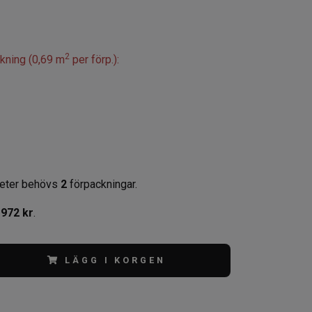
2
ckning (0,69 m
per förp.):
eter behövs
2
förpackningar.
,
972 kr
.
LÄGG I KORGEN