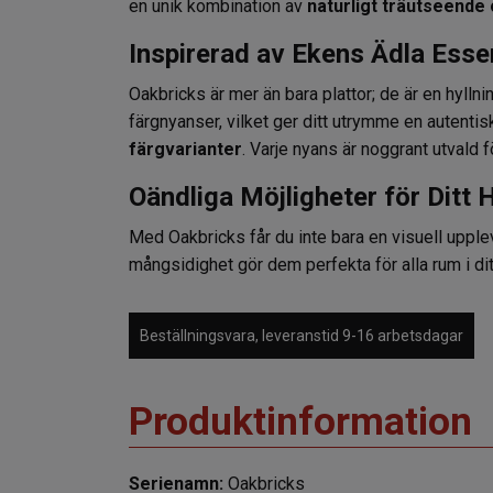
en unik kombination av
naturligt träutseende
Inspirerad av Ekens Ädla Ess
Oakbricks är mer än bara plattor; de är en hyllni
färgnyanser, vilket ger ditt utrymme en autenti
färgvarianter
. Varje nyans är noggrant utvald f
Oändliga Möjligheter för Ditt
Med Oakbricks får du inte bara en visuell uppl
mångsidighet gör dem perfekta för alla rum i d
Beställningsvara, leveranstid 9-16 arbetsdagar
Produktinformation
Serienamn:
Oakbricks