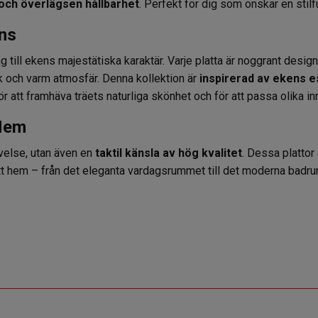
 och överlägsen hållbarhet
. Perfekt för dig som önskar en stilfu
ens
ng till ekens majestätiska karaktär. Varje platta är noggrant design
sk och varm atmosfär. Denna kollektion är
inspirerad av ekens 
ör att framhäva träets naturliga skönhet och för att passa olika in
 Hem
evelse, utan även en
taktil känsla av hög kvalitet
. Dessa plattor
itt hem – från det eleganta vardagsrummet till det moderna badr