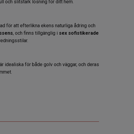
ll och slitstark lösning för ditt hem.
ad för att efterlikna ekens naturliga ådring och
essens
, och finns tillgänglig i
sex sofistikerade
redningsstilar.
 är idealiska för både golv och väggar, och deras
ummet.