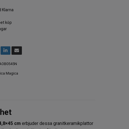
 Klarna
et köp
ngar
AOB0545N
ica Magica
rhet
4,8×45 cm
erbjuder dessa granitkeramikplattor