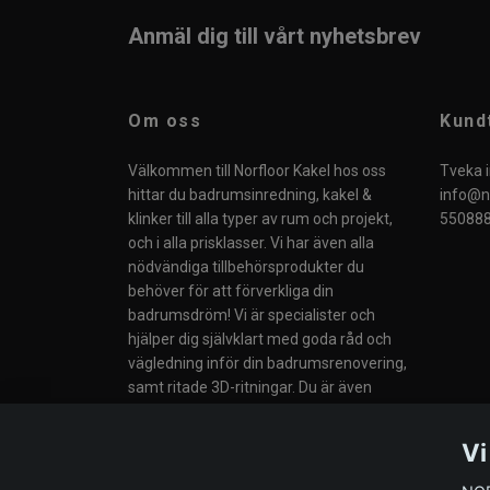
Anmäl dig till vårt nyhetsbrev
Om oss
Kund
Välkommen till Norfloor Kakel hos oss
Tveka i
hittar du badrumsinredning, kakel &
info@no
klinker till alla typer av rum och projekt,
550888
och i alla prisklasser. Vi har även alla
nödvändiga tillbehörsprodukter du
behöver för att förverkliga din
badrumsdröm! Vi är specialister och
hjälper dig självklart med goda råd och
vägledning inför din badrumsrenovering,
samt ritade 3D-ritningar. Du är även
välkommen till vår butik i Södertälje eller
till våra Butiker i Norge.
Vi