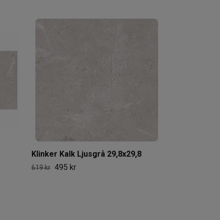
Klinker Kalk 
495 kr
619 kr
Klinker Kalk Ljusgrå 29,8x29,8
495 kr
619 kr