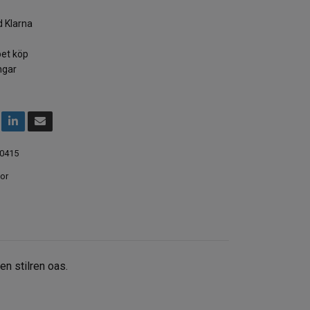
 Klarna
et köp
ngar
0415
or
en stilren oas.