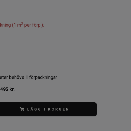
2
ckning (1 m
per förp.):
eter behövs
1
förpackningar.
,
495 kr
.
LÄGG I KORGEN