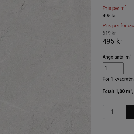
2
Pris per m
:
495 kr
Pris per förpa
619 kr
495 kr
2
Ange antal m
För
1
kvadratm
2
Totalt
1,00
m