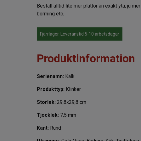
Beställ alltid lite mer plattor än exakt yta, ju m
borrning etc.
Fjärrlager. Leveranstid 5-10 arbetsdagar
Produktinformation
Serienamn:
Kalk
Produkttyp:
Klinker
Storlek:
29,8x29,8 cm
Tjocklek:
7,5 mm
Kant:
Rund
Utrymme:
Golv, Vägg, Badrum, Kök, Tvättstuga,