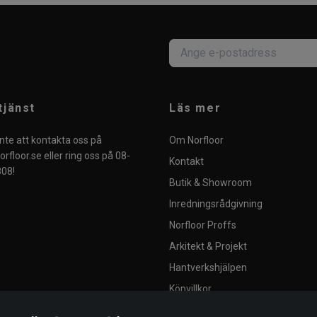
tjänst
Läs mer
nte att kontakta oss på
Om Norfloor
rfloor.se
eller ring oss på 08-
Kontakt
08!
Butik & Showroom
Inredningsrådgivning
Norfloor Proffs
Arkitekt & Projekt
Hantverkshjälpen
Köpvillkor
Integritetspolicy