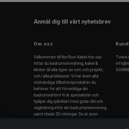
Anmäl dig till vårt nyhetsbrev
Om oss
Kund
Välkommen till Norfloor Kakel hos oss
Tveka i
hittar du badrumsinredning, kakel &
info@no
klinker till alla typer av rum och projekt,
550888
och i alla prisklasser. Vi har även alla
nödvändiga tillbehörsprodukter du
behöver för att förverkliga din
badrumsdröm! Vi är specialister och
hjälper dig självklart med goda råd och
vägledning inför din badrumsrenovering,
samt ritade 3D-ritningar. Du är även
välkommen till vår butik i Södertälje eller
till våra Butiker i Norge.