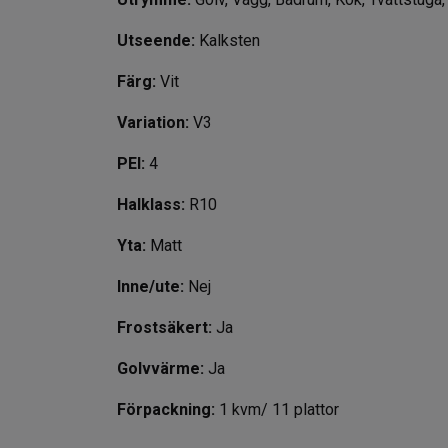
Utseende:
Kalksten
Färg:
Vit
Variation:
V3
PEI:
4
Halklas
s:
R10
Yta:
Matt
Inne/ute:
Nej
Frostsäkert:
Ja
Golvvärme:
Ja
Förpackning:
1 kvm/ 11 plattor