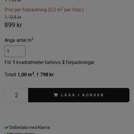
2
Pris per förpackning (0,5 m
per förp.):
1 124 kr
899 kr
2
Ange antal m
För
1
kvadratmeter behövs
2
förpackningar.
2
Totalt
1,00
m
,
1 798 kr
.
LÄGG I KORGEN
Delbetala med Klarna
Hemleverans