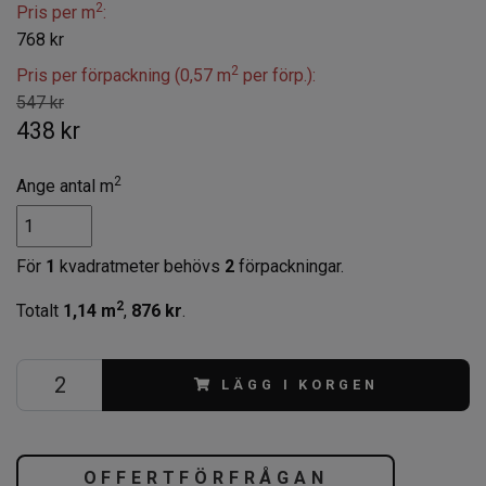
2
Pris per m
:
768 kr
2
Pris per förpackning (0,57 m
per förp.):
547 kr
438 kr
2
Ange antal m
För
1
kvadratmeter behövs
2
förpackningar.
2
Totalt
1,14
m
,
876 kr
.
LÄGG I KORGEN
OFFERTFÖRFRÅGAN