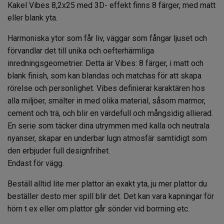
Kakel Vibes 8,2x25 med 3D- effekt finns 8 färger, med matt
eller blank yta.
Harmoniska ytor som får liv, väggar som fångar ljuset och
förvandlar det till unika och oefterhärmliga
inredningsgeometrier. Detta är Vibes: 8 färger, i matt och
blank finish, som kan blandas och matchas för att skapa
rörelse och personlighet. Vibes definierar karaktären hos
alla miljöer, smälter in med olika material, såsom marmor,
cement och trä, och blir en värdefull och mångsidig allierad.
En serie som täcker dina utrymmen med kalla och neutrala
nyanser, skapar en underbar lugn atmosfär samtidigt som
den erbjuder full designfrihet.
Endast för vägg.
Beställ alltid lite mer plattor än exakt yta, ju mer plattor du
beställer desto mer spill blir det. Det kan vara kapningar för
hörn t ex eller om plattor går sönder vid borrning etc.